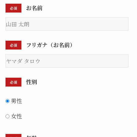
お名前
必須
フリガナ（お名前）
必須
性別
必須
男性
女性