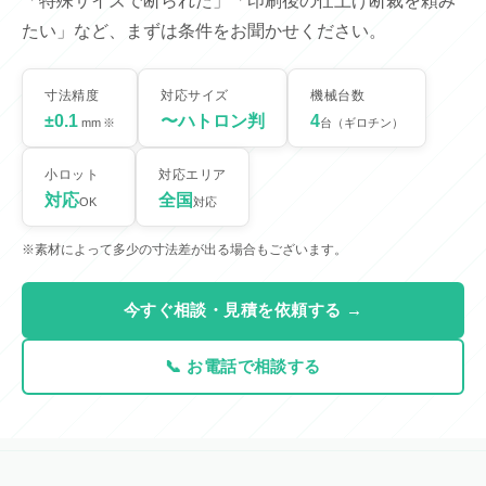
「特殊サイズで断られた」「印刷後の仕上げ断裁を頼み
たい」など、まずは条件をお聞かせください。
寸法精度
対応サイズ
機械台数
±0.1
〜ハトロン判
4
mm
※
台（ギロチン）
小ロット
対応エリア
対応
全国
OK
対応
※素材によって多少の寸法差が出る場合もございます。
今すぐ相談・見積を依頼する →
📞 お電話で相談する