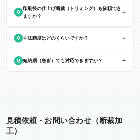
容・条件によってはお受けできない場合もございますの
可能です。原紙の条件（サイズ・枚数・紙厚）や荷姿に
印刷後の仕上げ断裁（トリミング）も依頼でき
で、まずはご相談ください。
+
Q
よって最適な手順をご案内します。持ち込み・直送いず
ますか？
れも対応いたします。
はい、印刷物の仕上げ断裁にも対応しております。印刷
+
寸法精度はどのくらいですか？
Q
会社様からの外注として、A列規格・B列規格等への断
裁をお任せいただけます。
当社のギロチンマシンは寸法精度±0.1mmで仕上げま
+
短納期（急ぎ）でも対応できますか？
Q
す。さらに専門の検品担当者が常時仕上がり製品を目視
と触手で確認し、わずかな異常も見逃しません。
※ただ
加工内容・混雑状況により変動しますが、短納期のご相
し、素材によって多少の寸法差が出る場合もございま
談は可能です。まずは「希望納期／素材／サイズ／枚
す。
精度要件が特に厳しい案件は、素材・仕様とともに
数」を共有ください。ご希望納期を確認し、段取り・可
ご相談ください。
否を早めに回答いたします。
見積依頼・お問い合わせ（断裁加
工）