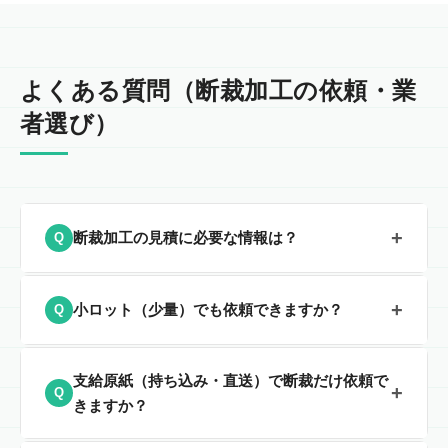
よくある質問（断裁加工の依頼・業
者選び）
+
断裁加工の見積に必要な情報は？
Q
主に
素材名・紙厚（または米坪 g/m²）・原紙サイズ・
+
小ロット（少量）でも依頼できますか？
Q
仕上がりサイズ・枚数・ご希望納期
が分かるとスムーズ
です。分からない項目があっても構いません。用途や現
小ロットからご相談を承っております。具体的な素材・
状を伺いながら整理します（下の見積テンプレートをご
支給原紙（持ち込み・直送）で断裁だけ依頼で
+
Q
サイズ・枚数をお問い合わせフォームまたはお電話にて
活用ください）。
きますか？
お知らせください。仕様が未確定でも構いません。
※内