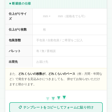
■ 断裁後の仕様
仕上がりサイ
mm × mm（規格名でも可）
ズ
仕上がり枚数
枚
包装形態
手包装 / 自動包装 / ご希望をご記入
パレット
有 / 無 / 要相談
出荷先
お届け先
また、
どれくらいの枚数が、どれくらいのペース
（例：月間・年間な
ど）で発生する見込みかにつきましても、 併せてお知らせいただけ
ますと助かります。
▼
▼
▼
▼
📋 テンプレートをコピーしてフォームに貼り付け