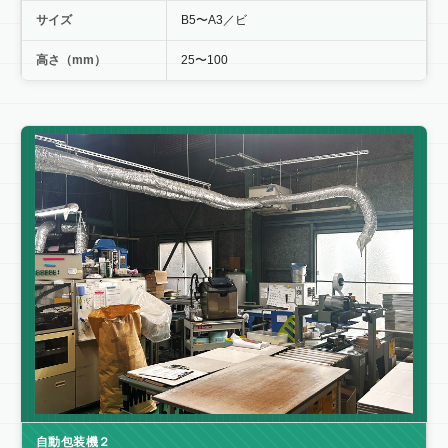
サイズ
B5〜A3／ビ
高さ（mm）
25〜100
自動包装機２