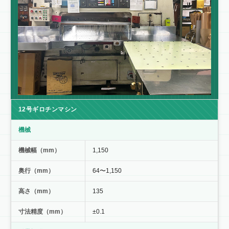
12号ギロチンマシン
機械
機械幅（mm）
1,150
奥行（mm）
64〜1,150
高さ（mm）
135
寸法精度（mm）
±0.1