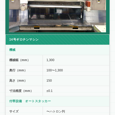
14号ギロチンマシン
機械
機械幅（mm）
1,300
奥行（mm）
100〜1,300
高さ（mm）
150
寸法精度（mm）
±0.1
付帯設備 オートスタッカー
サイズ
〜ハトロン判