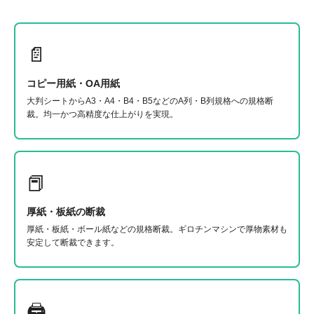
📄
コピー用紙・OA用紙
大判シートからA3・A4・B4・B5などのA列・B列規格への規格断
裁。均一かつ高精度な仕上がりを実現。
📕
厚紙・板紙の断裁
厚紙・板紙・ボール紙などの規格断裁。ギロチンマシンで厚物素材も
安定して断裁できます。
🖨️