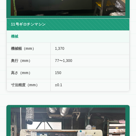
11号ギロチンマシン
機械
機械幅（mm）
1,370
奥行（mm）
77〜1,300
高さ（mm）
150
寸法精度（mm）
±0.1