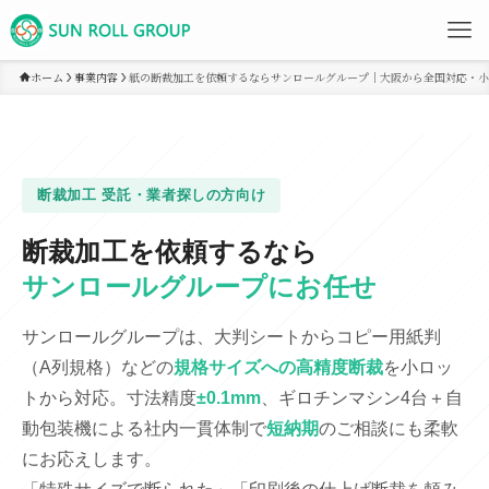
ホーム
事業内容
紙の断裁加工を依頼するならサンロールグループ｜大阪から全国対応・小
断裁加工 受託・業者探しの方向け
断裁加工を依頼するなら
サンロールグループにお任せ
サンロールグループは、大判シートからコピー用紙判
（A列規格）などの
規格サイズへの高精度断裁
を小ロッ
トから対応。寸法精度
±0.1mm
、ギロチンマシン4台＋自
動包装機による社内一貫体制で
短納期
のご相談にも柔軟
にお応えします。