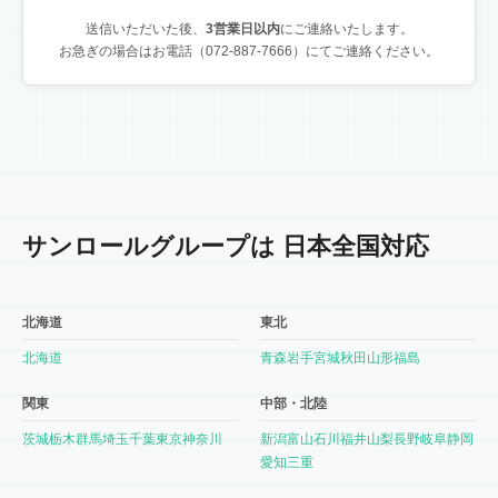
送信いただいた後、
3営業日以内
にご連絡いたします。
お急ぎの場合はお電話（072-887-7666）にてご連絡ください。
サンロールグループは 日本全国対応
北海道
東北
北海道
青森
岩手
宮城
秋田
山形
福島
関東
中部・北陸
茨城
栃木
群馬
埼玉
千葉
東京
神奈川
新潟
富山
石川
福井
山梨
長野
岐阜
静岡
愛知
三重