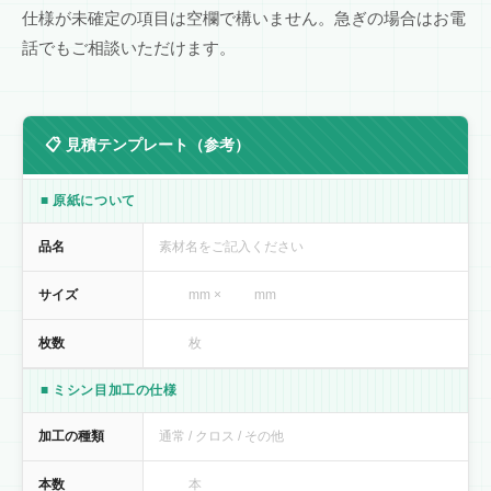
仕様が未確定の項目は空欄で構いません。急ぎの場合はお電
話でもご相談いただけます。
📋 見積テンプレート（参考）
■ 原紙について
品名
素材名をご記入ください
サイズ
mm × mm
枚数
枚
■ ミシン目加工の仕様
加工の種類
通常 / クロス / その他
本数
本