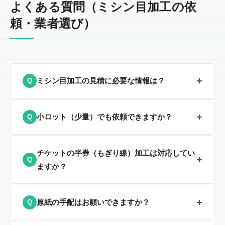
よくある質問（ミシン目加工の依
頼・業者選び）
+
ミシン目加工の見積に必要な情報は？
Q
主に
用紙サイズ・枚数・ミシン目の本数・方向・ご希望
+
小ロット（少量）でも依頼できますか？
Q
納期
が分かるとスムーズです。分からない項目があって
も構いません。用途や現状を伺いながら整理します（下
はい、小ロットからご対応いたします。具体的な枚数・
の見積テンプレートをご活用ください）。
チケットの半券（もぎり線）加工は対応してい
+
Q
サイズ・仕様をお問い合わせフォームまたはお電話にて
ますか？
ご相談ください。仕様が未確定でも構いません。
はい、チケットの半券（もぎり線）のミシン目加工に対
+
原紙の手配はお願いできますか？
Q
応しています。イベント・コンサート・各種入場券など
実績がございます。お気軽にご相談ください。