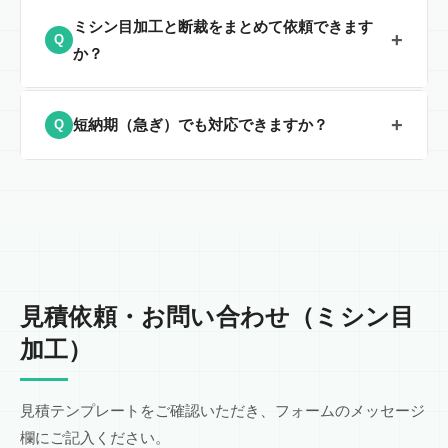
基本的には原紙はお客様にてご手配いただく形となりま
ミシン目加工と断裁をまとめて依頼できます
+
Q
す。持ち込み・直送など、荷姿に合わせて最適な手順を
か？
ご案内します。弊社では入庫後の加工・検品・出荷を一
貫して対応します。
はい、断裁・スリット・シートカット・ミシン目加工を
+
短納期（急ぎ）でも対応できますか？
Q
自社一貫で対応しています。ワンストップで対応するこ
とで、外注コストの削減と短納期を実現できます。
加工内容・混雑状況により変動しますが、短納期のご相
談は可能です。まずは「希望納期／仕様／数量」を共有
ください。ご希望納期を確認し、段取り・可否を早めに
回答いたします。
見積依頼・お問い合わせ（ミシン目
加工）
見積テンプレートをご確認いただき、フォームのメッセージ
欄にご記入ください。