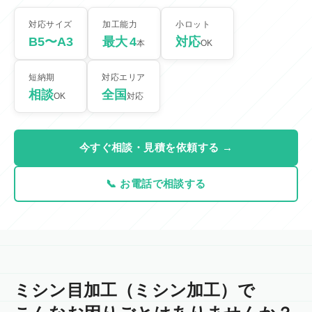
対応サイズ
加工能力
小ロット
B5〜A3
最大
4
対応
本
OK
短納期
対応エリア
相談
全国
OK
対応
今すぐ相談・見積を依頼する →
📞 お電話で相談する
ミシン目加工（ミシン加工）で