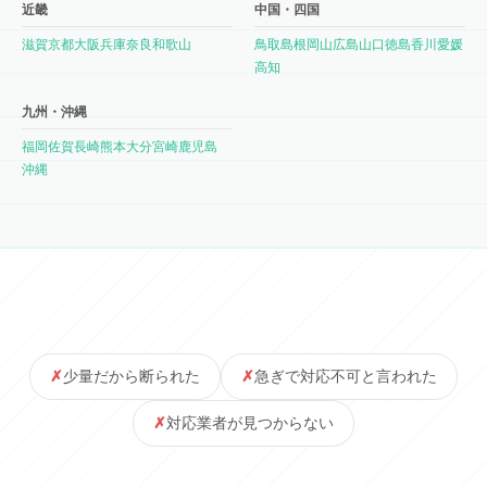
近畿
中国・四国
滋賀
京都
大阪
兵庫
奈良
和歌山
鳥取
島根
岡山
広島
山口
徳島
香川
愛媛
高知
九州・沖縄
福岡
佐賀
長崎
熊本
大分
宮崎
鹿児島
沖縄
少量だから断られた
急ぎで対応不可と言われた
対応業者が見つからない